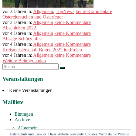
vor 3 Jahren
in:
Allgemein
,
TopNews
keine Kommentare
Ostereiersuchen und Osterfeuer
vor 3 Jahren
in:
Allgemein
keine Kommentare
Abschießen 2022
vor 4 Jahren
in:
Allgemein
keine Kommentare
Absage Schützenfest
vor 4 Jahren
in:
Allgemein
keine Kommentare
Kreismeisterschaft Bogen 2022 im Freien
vor 4 Jahren
in:
Allgemein
keine Kommentare
Weitere Beiträge laden
Suche
nach:
Veranstaltungen
Keine Veranstaltungen
Mailliste
Eintragen
Archive
Allgemein
Vermietung
Datenschutz und Cookies: Diese Website verwendet Cookies. Wenn du die Website