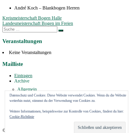
André Koch – Blankbogen Herren
Beitragsnavigation
Kreismeisterschaft Bogen Halle
Landesmeisterschaft Bogen im Freien
Suche
nach:
Veranstaltungen
Keine Veranstaltungen
Mailliste
Eintragen
Archive
Allgemein
Vermietung
Datenschutz und Cookies: Diese Website verwendet Cookies. Wenn du die Website
weiterhin nutzt, stimmst du der Verwendung von Cookies zu.
Impressum
Weitere Informationen, beispielsweise zur Kontrolle von Cookies, findest du hier:
youtube Kanal
Cookie-Richtlinie
FaceBook Kanal
© Schützenverein Bargteheide und Umgegend von 1908 e.V.