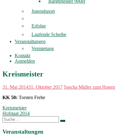
Bargteheider 900er
Jugendsport
Erfolge
Laufende Scheibe
Veranstaltungen
Vermietung
Kontakt
Anmelden
Kreismeister
31. Mai 2014
31. Oktober 2017
Sascha Müller zum Hagen
KK 50:
Torsten Frehe
Beitragsnavigation
Kreismeister
Hofstaat 2014
Suche
nach:
Veranstaltungen