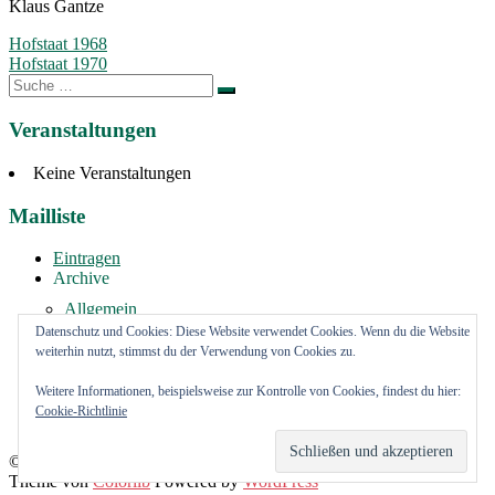
Klaus Gantze
Beitragsnavigation
Hofstaat 1968
Hofstaat 1970
Suche
nach:
Veranstaltungen
Keine Veranstaltungen
Mailliste
Eintragen
Archive
Allgemein
Vermietung
Datenschutz und Cookies: Diese Website verwendet Cookies. Wenn du die Website
weiterhin nutzt, stimmst du der Verwendung von Cookies zu.
Impressum
Weitere Informationen, beispielsweise zur Kontrolle von Cookies, findest du hier:
youtube Kanal
Cookie-Richtlinie
FaceBook Kanal
© Schützenverein Bargteheide und Umgegend von 1908 e.V.
Theme von
Colorlib
Powered by
WordPress