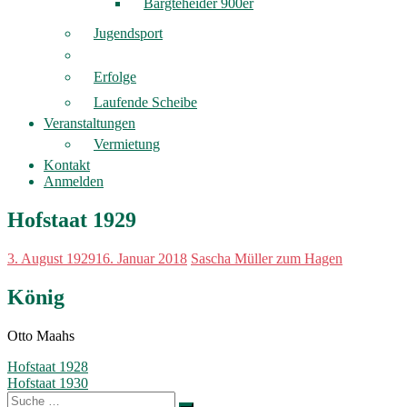
Bargteheider 900er
Jugendsport
Erfolge
Laufende Scheibe
Veranstaltungen
Vermietung
Kontakt
Anmelden
Hofstaat 1929
3. August 1929
16. Januar 2018
Sascha Müller zum Hagen
König
Otto Maahs
Beitragsnavigation
Hofstaat 1928
Hofstaat 1930
Suche