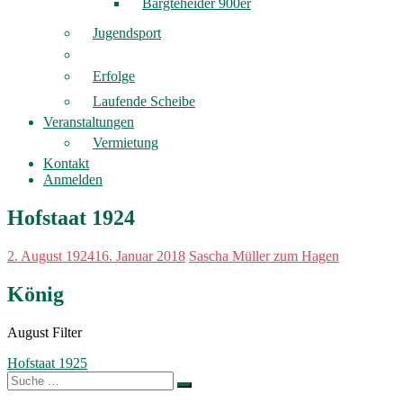
Bargteheider 900er
Jugendsport
Erfolge
Laufende Scheibe
Veranstaltungen
Vermietung
Kontakt
Anmelden
Hofstaat 1924
2. August 1924
16. Januar 2018
Sascha Müller zum Hagen
König
August Filter
Beitragsnavigation
Hofstaat 1925
Suche
nach: