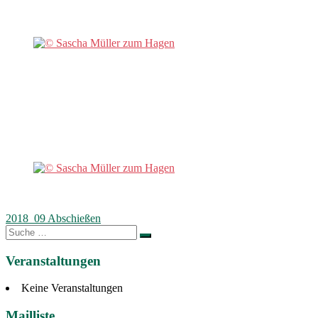
Beitragsnavigation
2018_09 Abschießen
Suche
nach:
Veranstaltungen
Keine Veranstaltungen
Mailliste