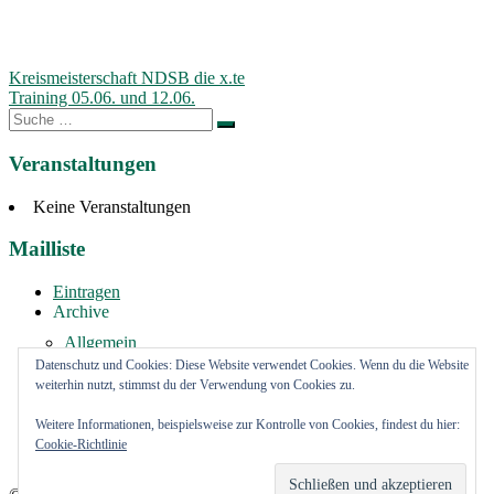
Beitragsnavigation
Kreismeisterschaft NDSB die x.te
Training 05.06. und 12.06.
Suche
nach:
Veranstaltungen
Keine Veranstaltungen
Mailliste
Eintragen
Archive
Allgemein
Vermietung
Datenschutz und Cookies: Diese Website verwendet Cookies. Wenn du die Website
weiterhin nutzt, stimmst du der Verwendung von Cookies zu.
Impressum
Weitere Informationen, beispielsweise zur Kontrolle von Cookies, findest du hier:
youtube Kanal
Cookie-Richtlinie
FaceBook Kanal