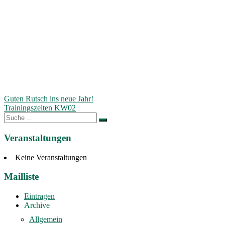
Beitragsnavigation
Guten Rutsch ins neue Jahr!
Trainingszeiten KW02
Suche
nach:
Veranstaltungen
Keine Veranstaltungen
Mailliste
Eintragen
Archive
Allgemein