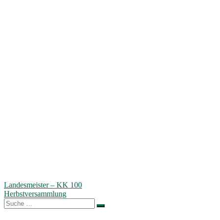
Beitragsnavigation
Landesmeister – KK 100
Herbstversammlung
Suche
nach: