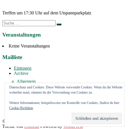
Treffen um 17:30 Uhr auf dem Utspannparkplatz
Suche
nach:
Veranstaltungen
Keine Veranstaltungen
Mailliste
Eintragen
Archive
Allgemein
Vermietung
Datenschutz und Cookies: Diese Website verwendet Cookies. Wenn du die Website
weiterhin nutzt, stimmst du der Verwendung von Cookies zu.
Impressum
Weitere Informationen, beispielsweise zur Kontrolle von Cookies, findest du hier:
youtube Kanal
Cookie-Richtlinie
FaceBook Kanal
© Schützenverein Bargteheide und Umgegend von 1908 e.V.
Theme von
Colorlib
Powered by
WordPress